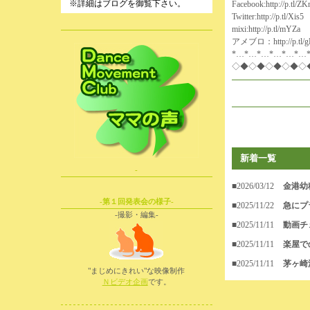
※詳細はブログを御覧下さい。
Facebook:
http://p.tl/Z
Twitter:
http://p.tl/Xis5
mixi:
http://p.tl/mYZa
アメブロ：
http://p.tl
*…*…*…*…*…*…
◇◆◇◆◇◆◇◆◇
新着一覧
-
■2026/03/12
金港幼
-第１回発表会の様子-
■2025/11/22
急にプ
-撮影・編集-
■2025/11/11
動画チ
■2025/11/11
楽屋で
■2025/11/11
茅ヶ崎
"まじめにきれい"な映像制作
Ｎビデオ企画
です。