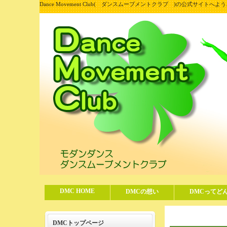
Dance Movement Club( ダンスムーブメントクラブ )の公式サイトへよ
DMC HOME
DMCの想い
DMCってど
DMCトップページ