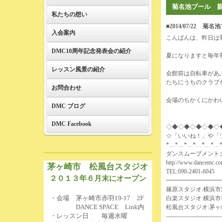
菊名池プール 
私たちの想い
■2014/07/22
菊名池
入会案内
こんばんは、昨日は
DMC10周年記念発表会の紹介
夏になりますと毎年
レッスン風景の紹介
会館前は自転車があ
たちにうちのクラブ
お問合わせ
会場のちかくにかわ
DMC ブログ
DMC Facebook
◇◆◇◆◇◆◇◆◇
☆「いいね！」や「
*…*…*…*…*…*…
ダンスムーブメント
http://www.dancemc.co
茅ヶ崎市 松風台スタジオ
TEL:090-2401-6045
２０１３年６月末にオープン
━━━━━━━━━
篠原スタジオ:横浜市港
・会場 茅ヶ崎市赤羽19-17 2F
白楽スタジオ:横浜市
DANCE SPACE Link内
松風台スタジオ:茅ヶ崎市赤羽
・レッスン日 毎週水曜
----------------------------