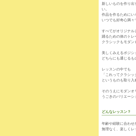
新しいものを作り出
い。
作品を作るためにい
いつでも好奇心満々
すべてがオリジナル
踊るための体のトレ
クラシックもモダン
美しくみえるポジシ
どちらにも通じるも
レッスンの中でも
「これってクラシッ
というものも取り入
そのうえにモダンオ
うごきのバリエーシ
どんなレッスン？
年齢や経験に合わせ
無理なく、楽しくレ