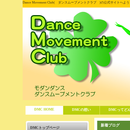
Dance Movement Club( ダンスムーブメントクラブ )の公式サイトへよ
DMC HOME
DMCの想い
DMCってど
新着ブログ
DMCトップページ