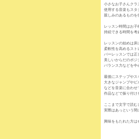
小さなお子さんクラ
使用する音楽もスタ
親しみのあるものを
レッスン時間はお子
持続できる時間を考
レッスンの始めは床
柔軟性を高めるスト
バーレッスンでは正
美しいからだのポジ
バランス力などを中
最後にステップやス
大きなジャンプやピ
などを音楽に合わせ
作品などで振り付け
ここまで文字で読む
実際はあっという間
興味をもたれた方は