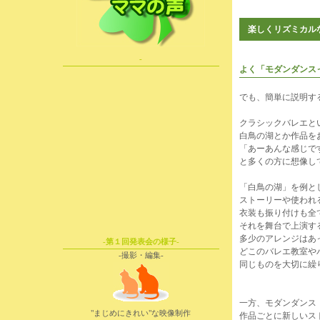
楽しくリズミカル
-
よく「モダンダンス
でも、簡単に説明す
クラシックバレエと
白鳥の湖とか作品を
「あーあんな感じで
と多くの方に想像し
「白鳥の湖」を例と
ストーリーや使われ
衣装も振り付けも全
それを舞台で上演す
多少のアレンジはあ
-第１回発表会の様子-
どこのバレエ教室や
-撮影・編集-
同じものを大切に繰
一方、モダンダンス
"まじめにきれい"な映像制作
作品ごとに新しいス