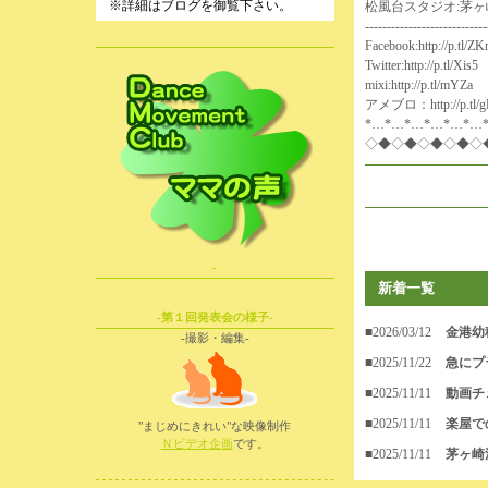
※詳細はブログを御覧下さい。
松風台スタジオ:茅ヶ崎市赤羽
----------------------------
Facebook:
http://p.tl/Z
Twitter:
http://p.tl/Xis5
mixi:
http://p.tl/mYZa
アメブロ：
http://p.tl
*…*…*…*…*…*…
◇◆◇◆◇◆◇◆◇
-
新着一覧
-第１回発表会の様子-
■2026/03/12
金港幼
-撮影・編集-
■2025/11/22
急にプ
■2025/11/11
動画チ
■2025/11/11
楽屋で
"まじめにきれい"な映像制作
Ｎビデオ企画
です。
■2025/11/11
茅ヶ崎