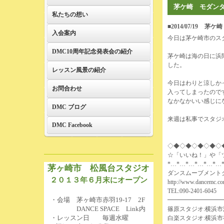
茅ケ崎 モダン
私たちの想い
■2014/07/19
茅ケ崎
入会案内
今日は茅ケ崎市のス
DMC10周年記念発表会の紹介
茅ケ崎は海の日に浜
した。
レッスン風景の紹介
今日はわりと涼しか
お問合わせ
入ってしまったので
なかなかいい感じに
DMC ブログ
来週は私事でスタジ
DMC Facebook
◇◆◇◆◇◆◇◆◇
☆「いいね！」や「
*…*…*…*…*…*…
茅ヶ崎市 松風台スタジオ
ダンスムーブメント
２０１３年６月末にオープン
http://www.dancemc.co
TEL:090-2401-6045
・会場 茅ヶ崎市赤羽19-17 2F
━━━━━━━━━
DANCE SPACE Link内
篠原スタジオ:横浜市港
・レッスン日 毎週水曜
白楽スタジオ:横浜市