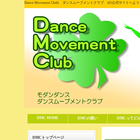
Dance Movement Club( ダンスムーブメントクラブ )の公式サイトへよ
DMC HOME
DMCの想い
DMCってど
DMCトップページ