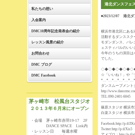
港北ダンスフェ
私たちの想い
■2023/12/07
港北ダ
入会案内
DMC10周年記念発表会の紹介
横浜市港北区にある
活動するダンススク
レッスン風景の紹介
モダンダンス、バレ
ェスティバルのいい
今年のうちの演目は
お問合わせ
でした。
DMC ブログ
◇◆◇◆◇◆◇◆◇
☆「いいね！」や「
DMC Facebook
*…*…*…*…*…*…
ダンスムーブメント
http://www.dancemc.co
TEL:090-2401-6045
茅ヶ崎市 松風台スタジオ
━━━━━━━━━
篠原スタジオ:横浜市港
２０１３年６月末にオープン
白楽スタジオ:横浜市
----------------------------
・会場 茅ヶ崎市赤羽19-17 2F
Facebook:
http://p.tl/Z
DANCE SPACE Link内
Twitter:
http://p.tl/Xis5
・レッスン日 毎週水曜
アメブロ：
http://p.tl