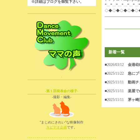
※詳細はブログを御覧下さい。
*…*…*…*…*…*…
◇◆◇◆◇◆◇◆◇
新着一覧
■2026/03/12
金港幼
■2025/11/22
急にプ
-
■2025/11/11
動画チ
■2025/11/11
楽屋で
-第１回発表会の様子-
-撮影・編集-
■2025/11/11
茅ヶ崎
"まじめにきれい"な映像制作
Ｎビデオ企画
です。