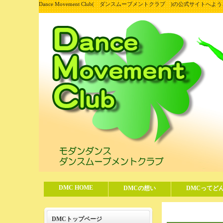
Dance Movement Club( ダンスムーブメントクラブ )の公式サイトへよ
DMC HOME
DMCの想い
DMCってど
DMCトップページ