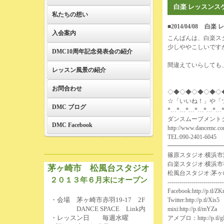
白楽 レッスンス
私たちの想い
■2014/04/08
白楽 
入会案内
こんばんは、白楽ス
少しややこしいです
DMC10周年記念発表会の紹介
間違えていらしても、
レッスン風景の紹介
お問合わせ
◇◆◇◆◇◆◇◆◇
☆「いいね！」や「
DMC ブログ
*…*…*…*…*…*…
ダンスムーブメント
DMC Facebook
http://www.dancemc.co
TEL:090-2401-6045
━━━━━━━━━
篠原スタジオ:横浜市港
白楽スタジオ:横浜市
茅ヶ崎市 松風台スタジオ
松風台スタジオ:茅ヶ崎市赤羽
２０１３年６月末にオープン
----------------------------
Facebook:
http://p.tl/Z
・会場 茅ヶ崎市赤羽19-17 2F
Twitter:
http://p.tl/Xis5
DANCE SPACE Link内
mixi:
http://p.tl/mYZa
・レッスン日 毎週水曜
アメブロ：
http://p.tl