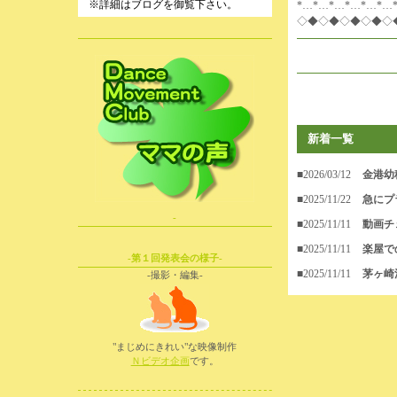
※詳細はブログを御覧下さい。
*…*…*…*…*…*…
◇◆◇◆◇◆◇◆◇
新着一覧
■2026/03/12
金港幼
■2025/11/22
急にプ
-
■2025/11/11
動画チ
■2025/11/11
楽屋で
-第１回発表会の様子-
■2025/11/11
茅ヶ崎
-撮影・編集-
"まじめにきれい"な映像制作
Ｎビデオ企画
です。