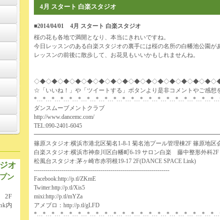
4月 スタート 白楽スタジオ
■2014/04/01
4月 スタート 白楽スタジオ
桜の花も各地で満開となり、本当にきれいですね。
今日レッスンのある白楽スタジオの裏手には桜の名所の白幡池公園が
レッスンの前後に散歩して、お花見もいいかもしれませんね。
◇◆◇◆◇◆◇◆◇◆◇◆◇◆◇◆◇◆◇◆◇◆◇◆◇◆◇◆◇◆◇
☆「いいね！」や「ツイートする」ボタンより是非コメントやご感想
*…*…*…*…*…*…*…*…*…*…*…*…*…*…*…*…*…*…*…*…*…
ダンスムーブメントクラブ
http://www.dancemc.com/
TEL:090-2401-6045
━━━━━━━━━━━━━━━━━━━━━━━━━━━━━━━
篠原スタジオ:横浜市港北区菊名1-8-1 菊名池プール管理棟2F 篠原地区
白楽スタジオ:横浜市神奈川区白幡町6-19 サロン白楽 藤中整形外科2F
松風台スタジオ:茅ヶ崎市赤羽根19-17 2F(DANCE SPACE Link)
ジオ
---------------------------------------------------------------------
プン
Facebook:
http://p.tl/ZKmE
Twitter:
http://p.tl/Xis5
 2F
mixi:
http://p.tl/mYZa
nk内
アメブロ：
http://p.tl/gLFD
*…*…*…*…*…*…*…*…*…*…*…*…*…*…*…*…*…*…*…*…*…