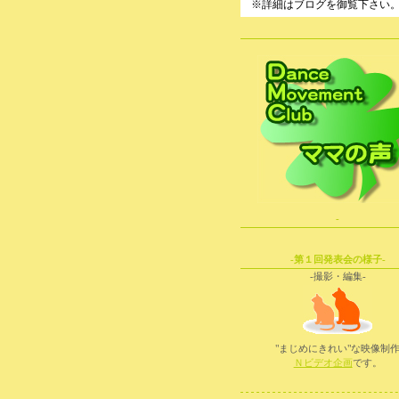
※詳細はブログを御覧下さい
-
-第１回発表会の様子-
-撮影・編集-
"まじめにきれい"な映像制
Ｎビデオ企画
です。