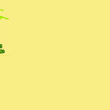
無料体験レッスンを行
|
HOME
|
新着ブログ
| 4月 スタート 白楽スタジオ |