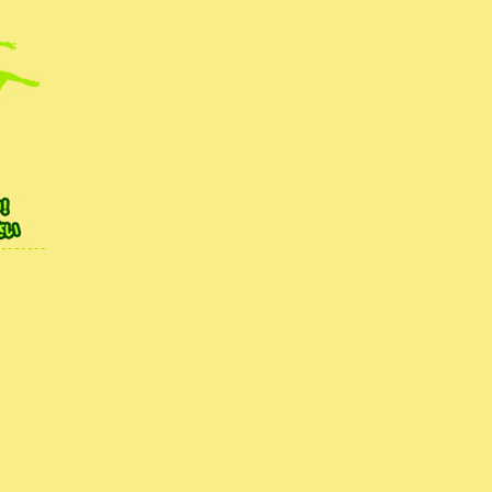
無料体験レッスンを行
|
HOME
|
新着ブログ
| カナガワダンスフェスティバル 横浜 |