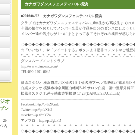
カナガワダンスフェスティバル 横浜
■2016/04/22
カナガワダンスフェスティバル 横浜
クラブではカナガワダンスフェスティバルに6年生から高校生までの
今回の振付をおとしてメンバー全員が作品を自分のダンスにしようと
メンバー達の気持ちが１つにまとまってきてそれぞれの成長が感じら
◇◆◇◆◇◆◇◆◇◆◇◆◇◆◇◆◇◆◇◆◇◆◇◆◇◆◇◆◇◆◇
☆「いいね！」や「ツイートする」ボタンより是非コメントやご感想
*…*…*…*…*…*…*…*…*…*…*…*…*…*…*…*…*…*…*…*…*…
ダンスムーブメントクラブ
http://www.dancemc.com/
TEL:090-2401-6045
━━━━━━━━━━━━━━━━━━━━━━━━━━━━━━━
篠原スタジオ:横浜市港北区菊名1-8-1 菊名池プール管理棟2F 篠原地区
白楽スタジオ:横浜市神奈川区白幡町6-19 サロン白楽 藤中整形外科2F
松風台スタジオ:茅ヶ崎市赤羽根19-17 2F(DANCE SPACE Link)
---------------------------------------------------------------------
ジオ
Facebook:
http://p.tl/ZKmE
プン
Twitter:
http://p.tl/Xis5
mixi:
http://p.tl/mYZa
 2F
アメブロ：
http://p.tl/gLFD
nk内
*…*…*…*…*…*…*…*…*…*…*…*…*…*…*…*…*…*…*…*…*…
◇◆◇◆◇◆◇◆◇◆◇◆◇◆◇◆◇◆◇◆◇◆◇◆◇◆◇◆◇◆◇