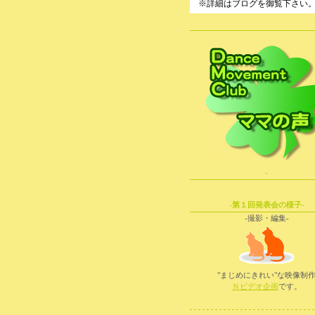
※詳細はブログを御覧下さい
-
-第１回発表会の様子-
-撮影・編集-
"まじめにきれい"な映像制
Ｎビデオ企画
です。