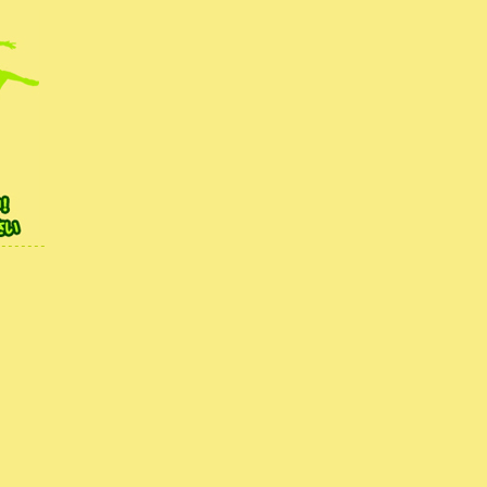
無料体験レッスンを行
|
HOME
|
新着ブログ
| 妙蓮寺 キッズモダンバレエ 無料体験レッスン |