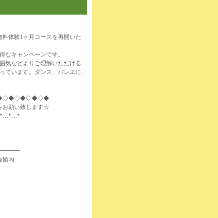
無料体験1ヶ月コースを再開いた
お得なキャンペーンです。
雰囲気などよりご理解いただける
なっています。ダンス、バレエに
◆◇◆◇◆◇◆◇◆
をお願い致します☆
*…*…*
━━━━
会館内