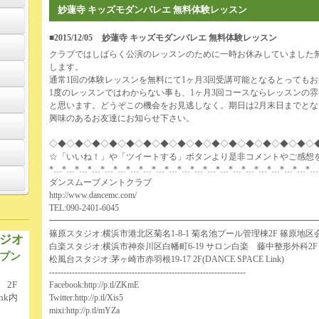
妙蓮寺 キッズモダンバレエ 無料体験レッスン
■2015/12/05
妙蓮寺 キッズモダンバレエ 無料体験レッスン
クラブではしばらく公演のレッスンのために一時お休みしていました
します。
通常1回の体験レッスンを無料にて1ヶ月3回受講可能となるとっても
1度のレッスンではわからない事も、1ヶ月3回コースならレッスンの
と思います。どうぞこの機会をお見逃しなく。期日は2月末日までと
興味のあるお友達にお知らせ下さい。
◇◆◇◆◇◆◇◆◇◆◇◆◇◆◇◆◇◆◇◆◇◆◇◆◇◆◇◆◇◆◇
☆「いいね！」や「ツイートする」ボタンより是非コメントやご感想
*…*…*…*…*…*…*…*…*…*…*…*…*…*…*…*…*…*…*…*…*…
ダンスムーブメントクラブ
http://www.dancemc.com/
TEL:090-2401-6045
━━━━━━━━━━━━━━━━━━━━━━━━━━━━━━━
篠原スタジオ:横浜市港北区菊名1-8-1 菊名池プール管理棟2F 篠原地区
ジオ
白楽スタジオ:横浜市神奈川区白幡町6-19 サロン白楽 藤中整形外科2F
プン
松風台スタジオ:茅ヶ崎市赤羽根19-17 2F(DANCE SPACE Link)
---------------------------------------------------------------------
 2F
Facebook:
http://p.tl/ZKmE
nk内
Twitter:
http://p.tl/Xis5
mixi:
http://p.tl/mYZa