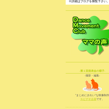
※詳細はブログを御覧下さい
-
-第１回発表会の様子-
-撮影・編集-
"まじめにきれい"な映像制
Ｎビデオ企画
です。