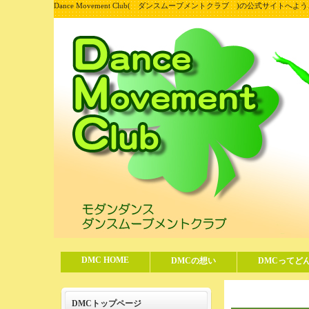
Dance Movement Club( ダンスムーブメントクラブ )の公式サイトへよ
DMC HOME
DMCの想い
DMCってど
DMCトップページ