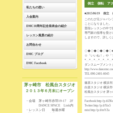
倒立 側転 ア
私たちの想い
■2015/06/19
倒立 
入会案内
このたび元ジャパン
ことになりました。
DMC10周年記念発表会の紹介
普段レッスンの中で
専門家の指導を受け
レッスン風景の紹介
しますので、詳しく
お問合わせ
◇◆◇◆◇◆◇◆◇
DMC ブログ
☆「いいね！」や「
*…*…*…*…*…*…
DMC Facebook
ダンスムーブメント
http://www.dancemc.co
TEL:090-2401-6045
━━━━━━━━━
篠原スタジオ:横浜市港
茅ヶ崎市 松風台スタジオ
白楽スタジオ:横浜市
２０１３年６月末にオープン
松風台スタジオ:茅ヶ崎市赤羽
----------------------------
・会場 茅ヶ崎市赤羽19-17 2F
Facebook:
http://p.tl/Z
DANCE SPACE Link内
Twitter:
http://p.tl/Xis5
・レッスン日 毎週水曜
mixi:
http://p.tl/mYZa