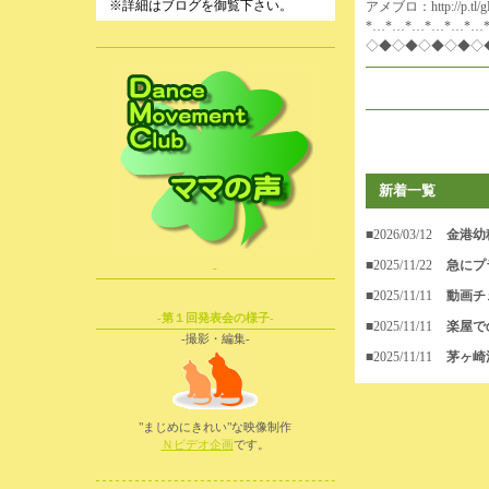
※詳細はブログを御覧下さい。
アメブロ：
http://p.tl
*…*…*…*…*…*…
◇◆◇◆◇◆◇◆◇
新着一覧
■2026/03/12
金港幼
■2025/11/22
急にプ
-
■2025/11/11
動画チ
-第１回発表会の様子-
■2025/11/11
楽屋で
-撮影・編集-
■2025/11/11
茅ヶ崎
"まじめにきれい"な映像制作
Ｎビデオ企画
です。