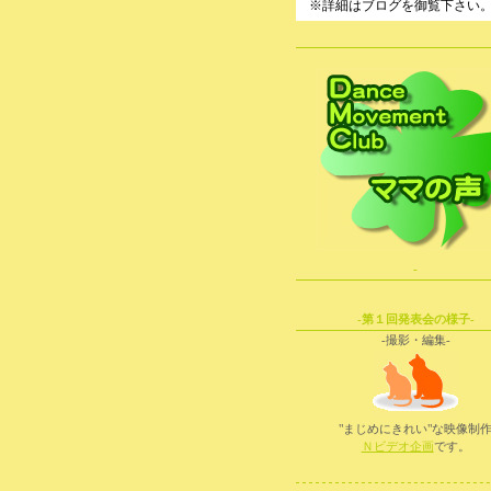
※詳細はブログを御覧下さい
-
-第１回発表会の様子-
-撮影・編集-
"まじめにきれい"な映像制
Ｎビデオ企画
です。