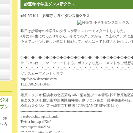
妙蓮寺 小学生ダンス新クラス
■2015/04/11
妙蓮寺 小学生ダンス新クラス
昨日は妙蓮寺の小学生のクラスが新メンバーでスタートしました。
4月に2年生になったHちゃん。今までのクラスから一つ上のクラスに
今までより少し難しい事にも挑戦して、がんばってお姉さん達につい
◇◆◇◆◇◆◇◆◇◆◇◆◇◆◇◆◇◆◇◆◇◆◇◆◇◆◇◆◇◆◇
☆「いいね！」や「ツイートする」ボタンより是非コメントやご感想
*…*…*…*…*…*…*…*…*…*…*…*…*…*…*…*…*…*…*…*…*…
ダンスムーブメントクラブ
http://www.dancemc.com/
TEL:090-2401-6045
━━━━━━━━━━━━━━━━━━━━━━━━━━━━━━━
篠原スタジオ:横浜市港北区菊名1-8-1 菊名池プール管理棟2F 篠原地区
ジオ
白楽スタジオ:横浜市神奈川区白幡町6-19 サロン白楽 藤中整形外科2F
松風台スタジオ:茅ヶ崎市赤羽根19-17 2F(DANCE SPACE Link)
プン
---------------------------------------------------------------------
Facebook:
http://p.tl/ZKmE
 2F
Twitter:
http://p.tl/Xis5
nk内
mixi:
http://p.tl/mYZa
アメブロ：
http://p.tl/gLFD