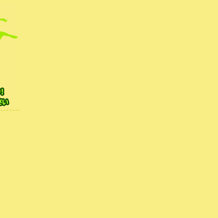
無料体験レッスンを行
|
HOME
|
新着ブログ
| 妙蓮寺 小学生ダンス新クラス |