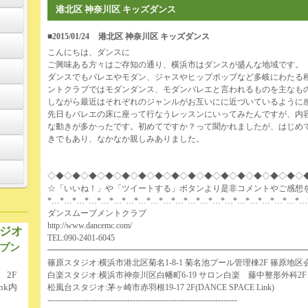
港北区 神奈川区 キッズダンス
■2015/01/24
港北区 神奈川区 キッズダンス
こんにちは、ダンスに
ご興味ある方々はご存知の通り、横浜市はダンスが盛んな地域です。
ダンスでもバレエやモダン、ジャスやヒップポップなど多岐にわたる
ントクラブではモダンダンス、モダンバレエと言われるものを主なも
しながら最近はそれぞれのジャンルがお互いにに近づいているように
先日もバレエの床に座って行なうレッスンにいってみたんですが、内
な動きが多かったです。初めてですか？って聞かれましたが、はじめ
きでもあり、なかなか親しみありました。
◇◆◇◆◇◆◇◆◇◆◇◆◇◆◇◆◇◆◇◆◇◆◇◆◇◆◇◆◇◆◇
☆「いいね！」や「ツイートする」ボタンより是非コメントやご感想
*…*…*…*…*…*…*…*…*…*…*…*…*…*…*…*…*…*…*…*…*…
ダンスムーブメントクラブ
http://www.dancemc.com/
ジオ
TEL:090-2401-6045
プン
━━━━━━━━━━━━━━━━━━━━━━━━━━━━━━━
篠原スタジオ:横浜市港北区菊名1-8-1 菊名池プール管理棟2F 篠原地区
 2F
白楽スタジオ:横浜市神奈川区白幡町6-19 サロン白楽 藤中整形外科2F
nk内
松風台スタジオ:茅ヶ崎市赤羽根19-17 2F(DANCE SPACE Link)
---------------------------------------------------------------------