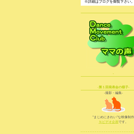
※詳細はブログを御覧下さい
-
-第１回発表会の様子-
-撮影・編集-
"まじめにきれい"な映像制
Ｎビデオ企画
です。