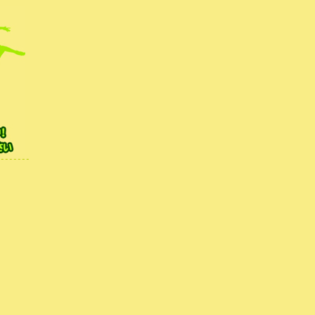
無料体験レッスンを行
|
HOME
|
新着ブログ
| 港北区 神奈川区 キッズダンス |