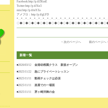
。
Facebook:
http://p.tl/ZKmE
Twitter:
http://p.tl/Xis5
mixi:
http://p.tl/mYZa
アメブロ：
http://p.tl/gLFD
*…*…*…*…*…*…*…*…*…*…*…*…*…*…*…*…*…*…*…*…*…
◇◆◇◆◇◆◇◆◇◆◇◆◇◆◇◆◇◆◇◆◇◆◇◆◇◆◇◆◇◆◇
< 次のページへ
前のページへ 
新着一覧
■2026/03/12
金港幼稚園クラス 新規オープン
■2025/11/22
急にプライベートレッスン
■2025/11/11
動画チェックは必須
■2025/11/11
楽屋での一場面
■2025/11/11
茅ヶ崎洋舞の会
作