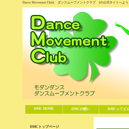
Dance Movement Club( ダンスムーブメントクラブ )の公式サイトへよ
DMC HOME
DMCの想い
DMCってど
DMCトップページ