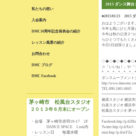
2015 ダンス舞
私たちの想い
■2015/01/23
2015
入会案内
おはようございます
今年も既にひと月過
DMC10周年記念発表会の紹介
今年は秋の公演２つ
らひとつでもたくさ
レッスン風景の紹介
今日1日頑張りまし
お問合わせ
◇◆◇◆◇◆◇◆◇
DMC ブログ
☆「いいね！」や「
*…*…*…*…*…*…
DMC Facebook
ダンスムーブメント
http://www.dancemc.co
TEL:090-2401-6045
━━━━━━━━━
篠原スタジオ:横浜市港
茅ヶ崎市 松風台スタジオ
白楽スタジオ:横浜市
２０１３年６月末にオープン
松風台スタジオ:茅ヶ崎市赤羽
----------------------------
・会場 茅ヶ崎市赤羽19-17 2F
Facebook:
http://p.tl/Z
DANCE SPACE Link内
Twitter:
http://p.tl/Xis5
・レッスン日 毎週水曜
mixi:
http://p.tl/mYZa