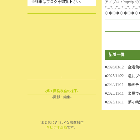
※詳細はブログを御覧下さい。
アメブロ：
http://p.tl
*…*…*…*…*…*…
◇◆◇◆◇◆◇◆◇
新着一覧
■2026/03/12
金港幼
■2025/11/22
急にプ
-
■2025/11/11
動画チ
-第１回発表会の様子-
■2025/11/11
楽屋で
-撮影・編集-
■2025/11/11
茅ヶ崎
"まじめにきれい"な映像制作
Ｎビデオ企画
です。