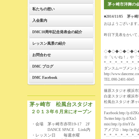
茅ヶ崎市洋舞の会
私たちの想い
■2014/11/05
茅ヶ崎
入会案内
おはようございます
DMC10周年記念発表会の紹介
昨日下見表をかいて
レッスン風景の紹介
◇◆◇◆◇◆◇◆◇
お問合わせ
☆「いいね！」や「
*…*…*…*…*…*…
DMC ブログ
ダンスムーブメント
http://www.dancemc.co
DMC Facebook
TEL:090-2401-6045
━━━━━━━━━
篠原スタジオ:横浜市港
白楽スタジオ:横浜市
松風台スタジオ:茅ヶ崎市赤羽
茅ヶ崎市 松風台スタジオ
----------------------------
２０１３年６月末にオープン
Facebook:
http://p.tl/Z
Twitter:
http://p.tl/Xis5
・会場 茅ヶ崎市赤羽19-17 2F
mixi:
http://p.tl/mYZa
DANCE SPACE Link内
アメブロ：
http://p.tl
・レッスン日 毎週水曜
*…*…*…*…*…*…