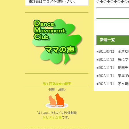
※詳細はブログを御覧下さい。
◇◆◇◆◇◆◇◆◇
新着一覧
■2026/03/12
金港幼
■2025/11/22
急にプ
■2025/11/11
動画チ
-
■2025/11/11
楽屋で
■2025/11/11
茅ヶ崎
-第１回発表会の様子-
-撮影・編集-
"まじめにきれい"な映像制作
Ｎビデオ企画
です。